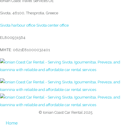
Ionian Coast Travel Services OE
Sivota, 46100, Thesprotia, Greece
Sivota harbour office
Sivota center office
EL800931564
ΜΗΤΕ: 0621Ε81000032401
© Ionian Coast Car Rental 2025
Home