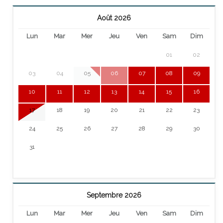
Août 2026
Lun
Mar
Mer
Jeu
Ven
Sam
Dim
01
02
03
04
05
06
07
08
09
10
11
12
13
14
15
16
17
18
19
20
21
22
23
24
25
26
27
28
29
30
31
Septembre 2026
Lun
Mar
Mer
Jeu
Ven
Sam
Dim