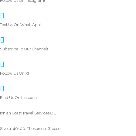
Follow Us On Instagram!
Text Us On WhatsApp!
Subscribe To Our Channel!
Follow Us On X!
Find Us On Linkedin!
Ionian Coast Travel Services OE
Sivota, 46100, Thesprotia, Greece