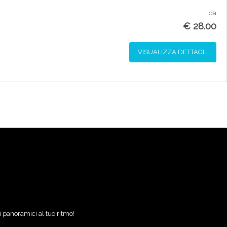
da
€
28.00
VISUALIZZA DETTAGLI
hi panoramici al tuo ritmo!