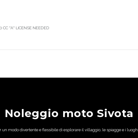
0 CC ''A'' LICENSE NEEDED
Noleggio moto
Sivota
 un modo divertente e flessibile di esplorare il
villaggio
, le spiagge e i luog