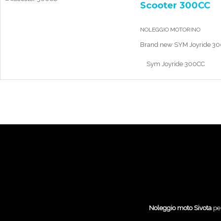
Scooter 300CC
NOLEGGIO MOTORINO
Brand new SYM Joyride 30
Sym Joyride 300CC
Noleggio moto Sivota
per