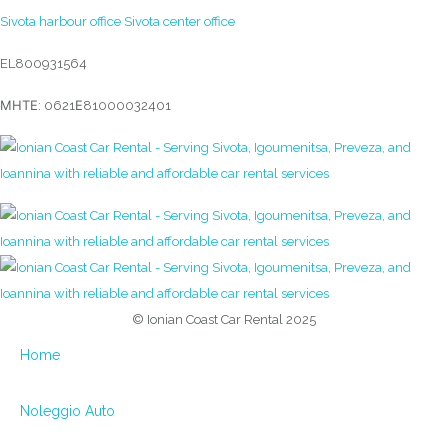
Sivota harbour office
Sivota center office
EL800931564
ΜΗΤΕ: 0621Ε81000032401
© Ionian Coast Car Rental 2025
Home
Noleggio Auto