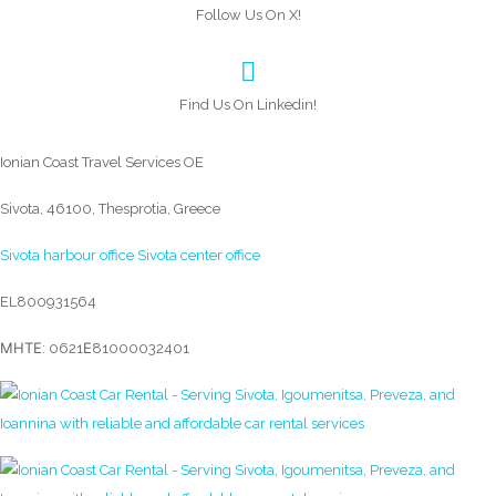
Follow Us On X!
Find Us On Linkedin!
Ionian Coast Travel Services OE
Sivota, 46100, Thesprotia, Greece
Sivota harbour office
Sivota center office
EL800931564
ΜΗΤΕ: 0621Ε81000032401