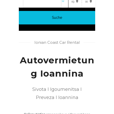
:
Suche
Ionian Coast Car Rental
Autovermietun
g Ioannina
Sivota I Igoumenitsa I
Preveza I Ioannina