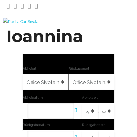
Ioannina
Abholort
Rückgabeort
Abholdatum
Abholzeit
:
Rückgabedatum
Rückgabezeit