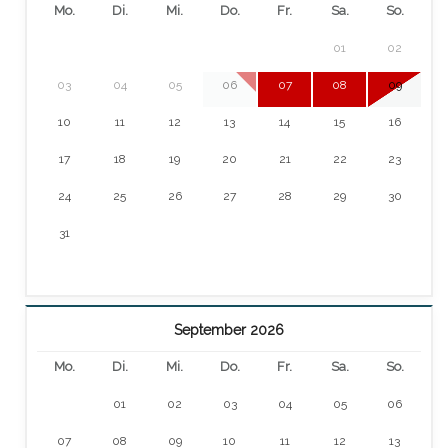
Mo.
Di.
Mi.
Do.
Fr.
Sa.
So.
01
02
03
04
05
06
07
08
09
10
11
12
13
14
15
16
17
18
19
20
21
22
23
24
25
26
27
28
29
30
31
September 2026
Mo.
Di.
Mi.
Do.
Fr.
Sa.
So.
01
02
03
04
05
06
07
08
09
10
11
12
13