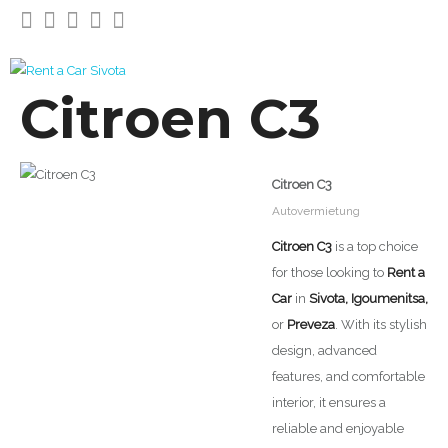
Citroen C3
Citroen C3
Autovermietung
Citroen C3
is a top choice
for those looking to
Rent a
Car
in
Sivota, Igoumenitsa,
or
Preveza
. With its stylish
design, advanced
features, and comfortable
interior, it ensures a
reliable and enjoyable