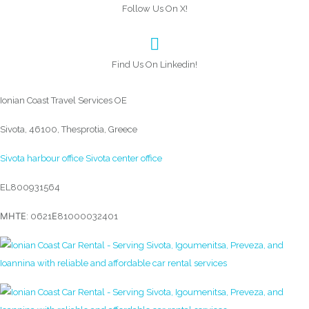
Follow Us On X!
Find Us On Linkedin!
Ionian Coast Travel Services OE
Sivota, 46100, Thesprotia, Greece
Sivota harbour office
Sivota center office
EL800931564
ΜΗΤΕ: 0621Ε81000032401