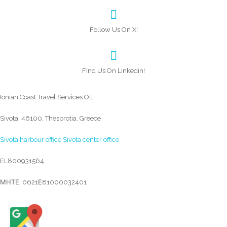
Follow Us On X!
Find Us On Linkedin!
Ionian Coast Travel Services OE
Sivota, 46100, Thesprotia, Greece
Sivota harbour office
Sivota center office
EL800931564
ΜΗΤΕ: 0621Ε81000032401