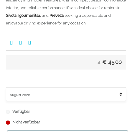
efficiency and modern features. With a compact design, comfortable
interior, and reliable performance, it’s an ideal choice for renters in
Sivota, Igoumenitsa,
and
Preveza
seeking a dependable and
enjoyable driving experience for any occasion.
€
45.00
ab
Verfügbar
Nicht verfügbar