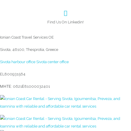
Find Us On Linkedin!
Ionian Coast Travel Services OE
Sivota, 46100, Thesprotia, Greece
Sivota harbour office
Sivota center office
EL800931564
ΜΗΤΕ: 0621Ε81000032401